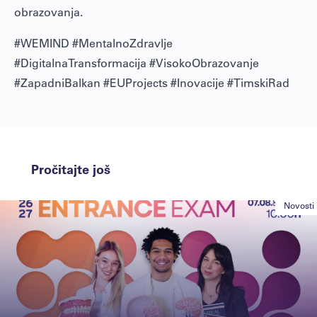
obrazovanja.
#WEMIND #MentalnoZdravlje
#DigitalnaTransformacija #VisokoObrazovanje
#ZapadniBalkan #EUProjects #Inovacije #TimskiRad
Pročitajte još
Novosti