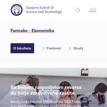
Farmako - Ekonomika
O fakultetu
Predmeti
Studij
Sa boljom raspodjelom resursa
do bolje zdravstvene zaštite.
Medicinski fakultet Univerziteta SSST otvoren
je u akademskoj godini 2014/2015 kao prva