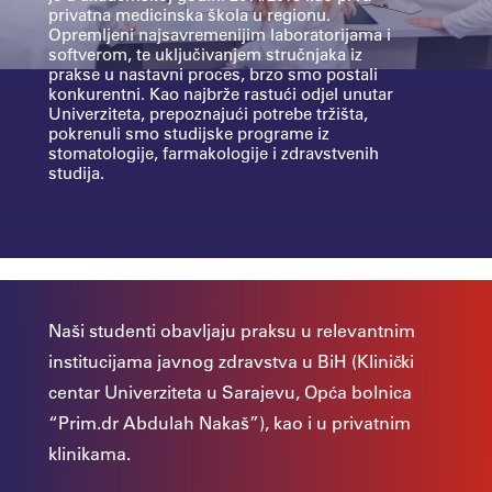
privatna medicinska škola u regionu.
Opremljeni najsavremenijim laboratorijama i
softverom, te uključivanjem stručnjaka iz
prakse u nastavni proces, brzo smo postali
konkurentni. Kao najbrže rastući odjel unutar
Univerziteta, prepoznajući potrebe tržišta,
pokrenuli smo studijske programe iz
stomatologije, farmakologije i zdravstvenih
studija.
Naši studenti obavljaju praksu u relevantnim
institucijama javnog zdravstva u BiH (Klinički
centar Univerziteta u Sarajevu, Opća bolnica
“Prim.dr Abdulah Nakaš”), kao i u privatnim
klinikama.