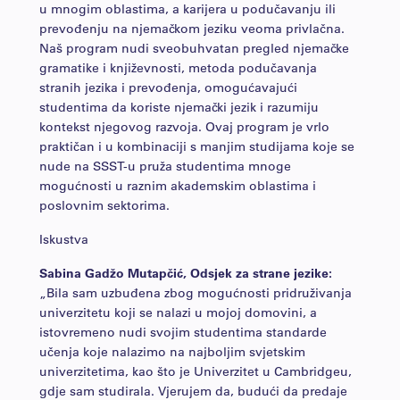
u mnogim oblastima, a karijera u podučavanju ili
prevođenju na njemačkom jeziku veoma privlačna.
Naš program nudi sveobuhvatan pregled njemačke
gramatike i književnosti, metoda podučavanja
stranih jezika i prevođenja, omogućavajući
studentima da koriste njemački jezik i razumiju
kontekst njegovog razvoja. Ovaj program je vrlo
praktičan i u kombinaciji s manjim studijama koje se
nude na SSST-u pruža studentima mnoge
mogućnosti u raznim akademskim oblastima i
poslovnim sektorima.
Iskustva
Sabina Gadžo Mutapčić, Odsjek za strane jezike:
„Bila sam uzbuđena zbog mogućnosti pridruživanja
univerzitetu koji se nalazi u mojoj domovini, a
istovremeno nudi svojim studentima standarde
učenja koje nalazimo na najboljim svjetskim
univerzitetima, kao što je Univerzitet u Cambridgeu,
gdje sam studirala. Vjerujem da, budući da predaje