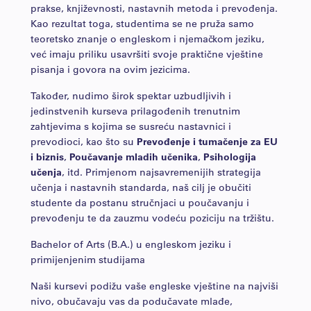
prakse, književnosti, nastavnih metoda i prevođenja.
Kao rezultat toga, studentima se ne pruža samo
teoretsko znanje o engleskom i njemačkom jeziku,
već imaju priliku usavršiti svoje praktične vještine
pisanja i govora na ovim jezicima.
Također, nudimo širok spektar uzbudljivih i
jedinstvenih kurseva prilagođenih trenutnim
zahtjevima s kojima se susreću nastavnici i
prevodioci, kao što su
Prevođenje i tumačenje za EU
i biznis
,
Poučavanje mladih učenika
,
Psihologija
učenja
, itd. Primjenom najsavremenijih strategija
učenja i nastavnih standarda, naš cilj je obučiti
studente da postanu stručnjaci u poučavanju i
prevođenju te da zauzmu vodeću poziciju na tržištu.
Bachelor of Arts (B.A.) u engleskom jeziku i
primijenjenim studijama
Naši kursevi podižu vaše engleske vještine na najviši
nivo, obučavaju vas da podučavate mlađe,