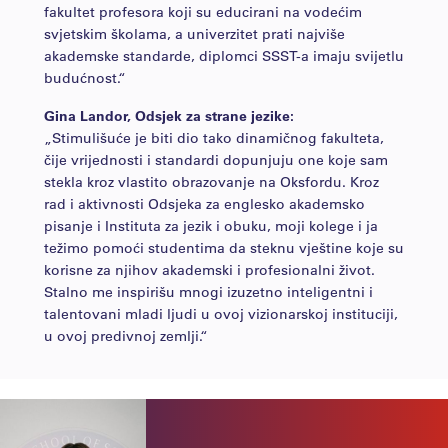
fakultet profesora koji su educirani na vodećim
svjetskim školama, a univerzitet prati najviše
akademske standarde, diplomci SSST-a imaju svijetlu
budućnost.“
Gina Landor, Odsjek za strane jezike:
„Stimulišuće je biti dio tako dinamičnog fakulteta,
čije vrijednosti i standardi dopunjuju one koje sam
stekla kroz vlastito obrazovanje na Oksfordu. Kroz
rad i aktivnosti Odsjeka za englesko akademsko
pisanje i Instituta za jezik i obuku, moji kolege i ja
težimo pomoći studentima da steknu vještine koje su
korisne za njihov akademski i profesionalni život.
Stalno me inspirišu mnogi izuzetno inteligentni i
talentovani mladi ljudi u ovoj vizionarskoj instituciji,
u ovoj predivnoj zemlji.“