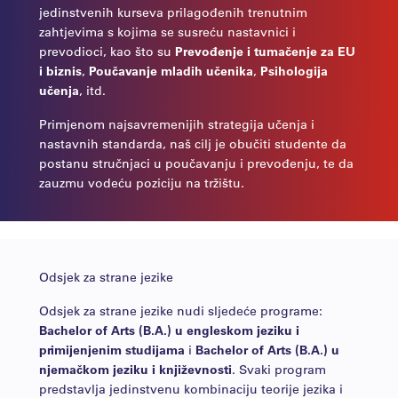
jedinstvenih kurseva prilagođenih trenutnim
zahtjevima s kojima se susreću nastavnici i
prevodioci, kao što su
Prevođenje i tumačenje za EU
i biznis
,
Poučavanje mladih učenika
,
Psihologija
učenja
, itd.
Primjenom najsavremenijih strategija učenja i
nastavnih standarda, naš cilj je obučiti studente da
postanu stručnjaci u poučavanju i prevođenju, te da
zauzmu vodeću poziciju na tržištu.
Odsjek za strane jezike
Odsjek za strane jezike nudi sljedeće programe:
Bachelor of Arts (B.A.) u engleskom jeziku i
primijenjenim studijama
i
Bachelor of Arts (B.A.) u
njemačkom jeziku i književnosti
. Svaki program
predstavlja jedinstvenu kombinaciju teorije jezika i