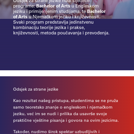
Odsjek za strane jezike nudi sljedeće
programe:
Bachelor of Arts
u Engleskom
jeziku i primijenjenim studijama, te
Bachelor
of Arts
u Njemačkom jeziku i književnosti.
Svaki program predstavlja jedinstvenu
kombinaciju teorije jezika i prakse,
književnosti, metoda poučavanja i prevođenja.
Odsjek za strane jezike
Kao rezultat našeg pristupa, studentima se ne pruža
samo teoretsko znanje o engleskom i njemačkom
jeziku, već im se nudi i prilika da usavrše svoje
praktične vještine pisanja i govora na ovim jezicima.
Također, nudimo širok spektar uzbudljivih i