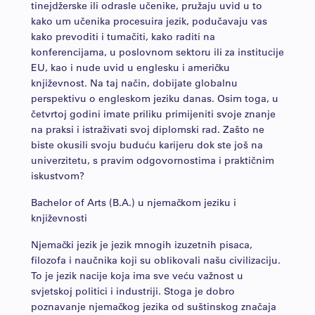
tinejdžerske ili odrasle učenike, pružaju uvid u to
kako um učenika procesuira jezik, podučavaju vas
kako prevoditi i tumačiti, kako raditi na
konferencijama, u poslovnom sektoru ili za institucije
EU, kao i nude uvid u englesku i američku
književnost. Na taj način, dobijate globalnu
perspektivu o engleskom jeziku danas. Osim toga, u
četvrtoj godini imate priliku primijeniti svoje znanje
na praksi i istraživati svoj diplomski rad. Zašto ne
biste okusili svoju buduću karijeru dok ste još na
univerzitetu, s pravim odgovornostima i praktičnim
iskustvom?
Bachelor of Arts (B.A.) u njemačkom jeziku i
književnosti
Njemački jezik je jezik mnogih izuzetnih pisaca,
filozofa i naučnika koji su oblikovali našu civilizaciju.
To je jezik nacije koja ima sve veću važnost u
svjetskoj politici i industriji. Stoga je dobro
poznavanje njemačkog jezika od suštinskog značaja