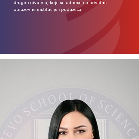
drugim nivoima) koje se odnose na privatne
obrazovne institucije i poduzeća.