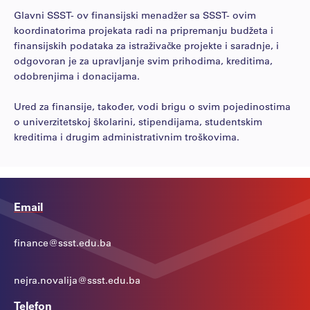
Glavni SSST- ov finansijski menadžer sa SSST- ovim
koordinatorima projekata radi na pripremanju budžeta i
finansijskih podataka za istraživačke projekte i saradnje, i
odgovoran je za upravljanje svim prihodima, kreditima,
odobrenjima i donacijama.
Ured za finansije, također, vodi brigu o svim pojedinostima
o univerzitetskoj školarini, stipendijama, studentskim
kreditima i drugim administrativnim troškovima.
Email
finance@ssst.edu.ba
nejra.novalija@ssst.edu.ba
Telefon