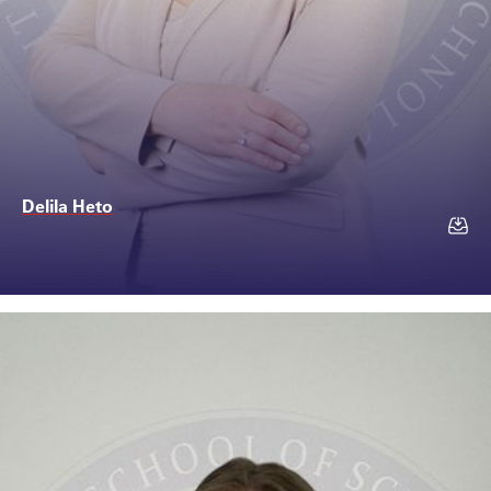
Delila Heto
Kontakt
delila.heto@ssst.edu...