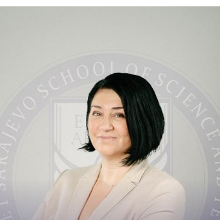
Kontakt
+387 33 975 011
nejra.novalija@ssst....