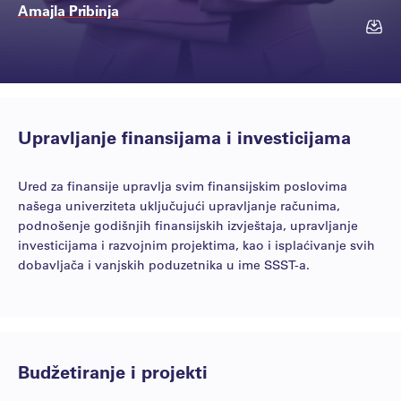
Amajla Pribinja
Kontakt
Upravljanje finansijama i investicijama
amajla.pribinja@ssst...
Ured za finansije upravlja svim finansijskim poslovima
našega univerziteta uključujući upravljanje računima,
podnošenje godišnjih finansijskih izvještaja, upravljanje
investicijama i razvojnim projektima, kao i isplaćivanje svih
dobavljača i vanjskih poduzetnika u ime SSST-a.
Budžetiranje i projekti