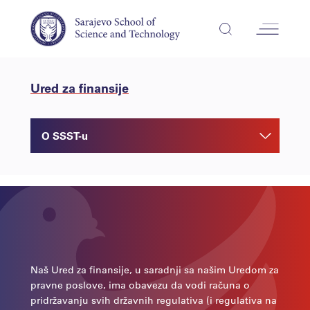
Ured za finansije
O SSST-u
Naš Ured za finansije, u saradnji sa našim Uredom za
pravne poslove, ima obavezu da vodi računa o
pridržavanju svih državnih regulativa (i regulativa na