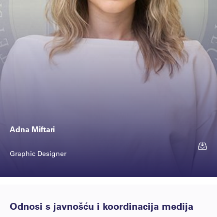
Adna Miftari
Graphic Designer
Kontakt
Odnosi s javnošću i koordinacija medija
+387 33 975 053