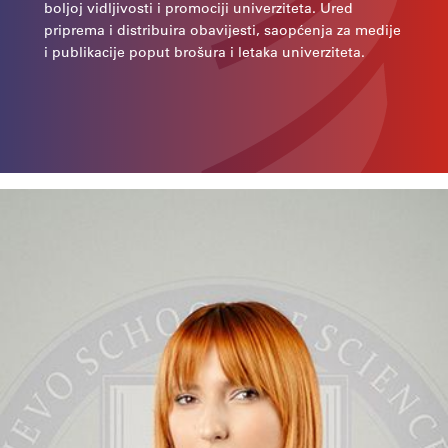
boljoj vidljivosti i promociji univerziteta. Ured
priprema i distribuira obavijesti, saopćenja za medije
i publikacije poput brošura i letaka univerziteta.