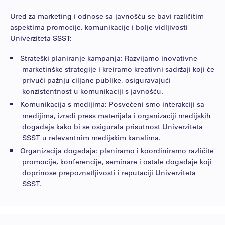
adna.miftari@ssst.ed...
Ured za marketing i odnose sa javnošću se bavi različitim
aspektima promocije, komunikacije i bolje vidljivosti
Univerziteta SSST:
Strateški planiranje kampanja: Razvijamo inovativne
marketinške strategije i kreiramo kreativni sadržaji koji će
privući pažnju ciljane publike, osiguravajući
konzistentnost u komunikaciji s javnošću.
Komunikacija s medijima: Posvećeni smo interakciji sa
medijima, izradi press materijala i organizaciji medijskih
događaja kako bi se osigurala prisutnost Univerziteta
SSST u relevantnim medijskim kanalima.
Organizacija događaja: planiramo i koordiniramo različite
promocije, konferencije, seminare i ostale događaje koji
doprinose prepoznatljivosti i reputaciji Univerziteta
SSST.