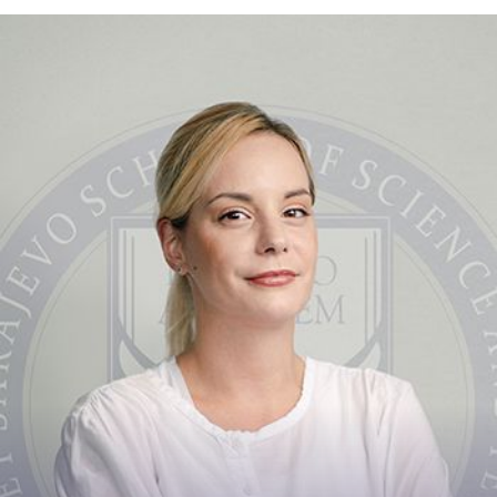
Kontakt
+ 387 33 975 002
emina.merkez@ssst.ed...