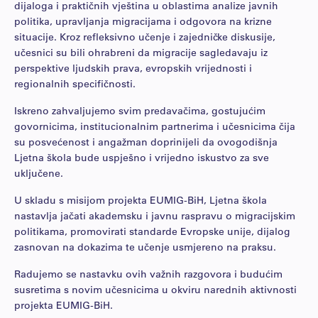
dijaloga i praktičnih vještina u oblastima analize javnih
politika, upravljanja migracijama i odgovora na krizne
situacije. Kroz refleksivno učenje i zajedničke diskusije,
učesnici su bili ohrabreni da migracije sagledavaju iz
perspektive ljudskih prava, evropskih vrijednosti i
regionalnih specifičnosti.
Iskreno zahvaljujemo svim predavačima, gostujućim
govornicima, institucionalnim partnerima i učesnicima čija
su posvećenost i angažman doprinijeli da ovogodišnja
Ljetna škola bude uspješno i vrijedno iskustvo za sve
uključene.
U skladu s misijom projekta EUMIG-BiH, Ljetna škola
nastavlja jačati akademsku i javnu raspravu o migracijskim
politikama, promovirati standarde Evropske unije, dijalog
zasnovan na dokazima te učenje usmjereno na praksu.
Radujemo se nastavku ovih važnih razgovora i budućim
susretima s novim učesnicima u okviru narednih aktivnosti
projekta EUMIG-BiH.