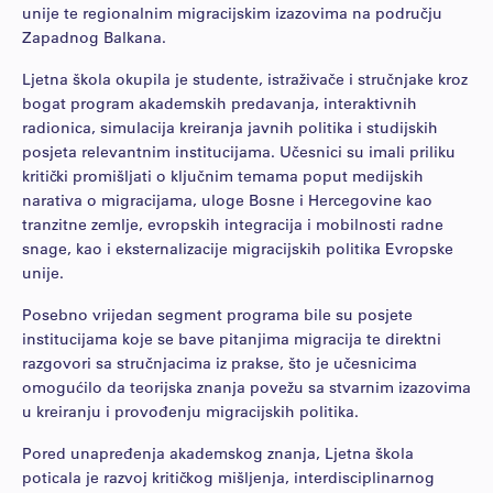
unije te regionalnim migracijskim izazovima na području
Zapadnog Balkana.
Ljetna škola okupila je studente, istraživače i stručnjake kroz
bogat program akademskih predavanja, interaktivnih
radionica, simulacija kreiranja javnih politika i studijskih
posjeta relevantnim institucijama. Učesnici su imali priliku
kritički promišljati o ključnim temama poput medijskih
narativa o migracijama, uloge Bosne i Hercegovine kao
tranzitne zemlje, evropskih integracija i mobilnosti radne
snage, kao i eksternalizacije migracijskih politika Evropske
unije.
Posebno vrijedan segment programa bile su posjete
institucijama koje se bave pitanjima migracija te direktni
razgovori sa stručnjacima iz prakse, što je učesnicima
omogućilo da teorijska znanja povežu sa stvarnim izazovima
u kreiranju i provođenju migracijskih politika.
Pored unapređenja akademskog znanja, Ljetna škola
poticala je razvoj kritičkog mišljenja, interdisciplinarnog