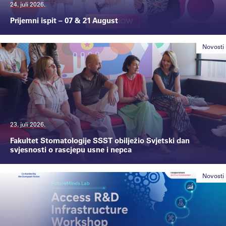
24. juli 2026.
Prijemni ispit – 07 & 21 August
Novosti
23. juli 2026.
Fakultet Stomatologije SSST obilježio Svjetski dan
svjesnosti o rascjepu usne i nepca
Novosti